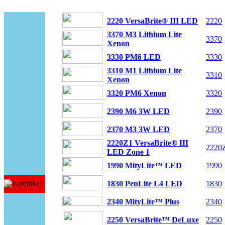
2220 VersaBrite® III LED
2220
3370 M3 Lithium Lite
3370
Xenon
3330 PM6 LED
3330
3310 M1 Lithium Lite
3310
Xenon
3320 PM6 Xenon
3320
2390 M6 3W LED
2390
2370 M3 3W LED
2370
2220Z1 VersaBrite® III
2220
LED Zone 1
1990 MityLite™ LED
1990
1830 PenLite L4 LED
1830
2340 MityLite™ Plus
2340
2250 VersaBrite™ DeLuxe
2250