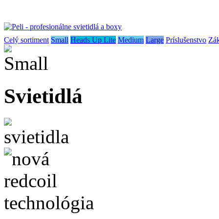
Celý sortiment
Small
Heads Up Lite
Medium
Large
Príslušenstvo
Zák
Svietidlá