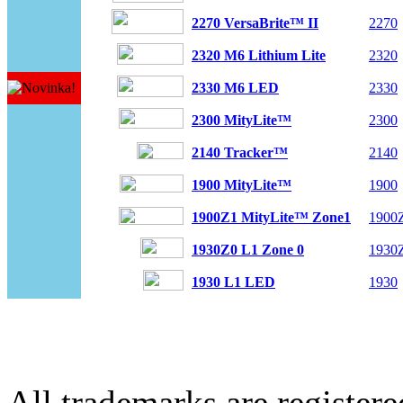
2270 VersaBrite™ II
2270
2320 M6 Lithium Lite
2320
2330 M6 LED
2330
2300 MityLite™
2300
2140 Tracker™
2140
1900 MityLite™
1900
1900Z1 MityLite™ Zone1
1900
1930Z0 L1 Zone 0
1930
1930 L1 LED
1930
All trademarks are register