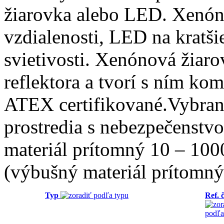
žiarovka alebo LED. Xenón
vzdialenosti, LED na kratši
svietivosti. Xenónová žiar
reflektora a tvorí s ním ko
ATEX certifikované.Vybrané
prostredia s nebezpečenstv
materiál prítomný 10 – 1000
(výbušný materiál prítomný
Typ
Ref. č